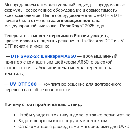
Мы предлагаем интеллектуальный подход — продуманные
формулы, современное оборудование и совместимость
всех компонентов. Наше оборудование для UV-DTF и DTF
печати было отмечено
за инновационность
на
международной выставке
“RemaDays”
2025 года.
Теперь и вы сможете
первыми в России увидеть
,
протестировать и оценить решения от InkTec для DTF и UV-
DTF печати, а именно:
—
DTF SP62-2 с шейкером A650
—
промышленный
принтер с компактным шейкером А650, с высокой
скоростью и стабильной печатью для переноса на
текстиль;
—
UV-DTF 300
—
компактное решение для долговечного
переноса на любые поверхности.
Почему стоит прийти на наш стенд:
Чтобы увидеть технику в деле, а также результат пе
Задать вопросы инженеру и менеджерам;
Ознакомиться с расходными материалами для UV-D