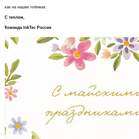
как на наших плёнках.
С теплом,  
Команда InkTec Россия