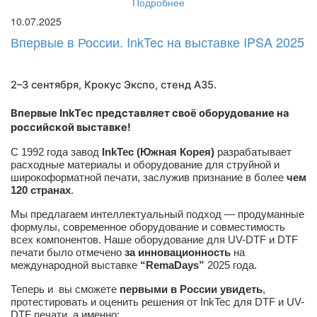
Подробнее
10.07.2025
Впервые в России. InkTec на выставке IPSA 2025
2–3 сентября, Крокус Экспо,
стенд A35
.
Впервые InkTec представляет своё оборудование на
российской выставке!
С 1992 года завод
InkTec (Южная Корея)
разрабатывает
расходные материалы и оборудование для струйной и
широкоформатной печати, заслужив признание в более
чем
120 странах
.
Мы предлагаем интеллектуальный подход — продуманные
формулы, современное оборудование и совместимость
всех компонентов. Наше оборудование для UV-DTF и DTF
печати было отмечено
за инновационность
на
международной выставке
“RemaDays”
2025 года.
Теперь и вы сможете
первыми в России увидеть
,
протестировать и оценить решения от InkTec для DTF и UV-
DTF печати, а именно: