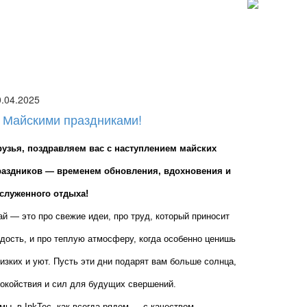
0.04.2025
 Майскими праздниками!
рузья, поздравляем вас с наступлением майских 
раздников — временем обновления, вдохновения и 
аслуженного отдыха!
й — это про свежие идеи, про труд, который приносит 
дость, и про теплую атмосферу, когда особенно ценишь 
изких и уют. Пусть эти дни подарят вам больше солнца, 
окойствия и сил для будущих свершений.
мы, в InkTec, как всегда рядом — с качеством, 