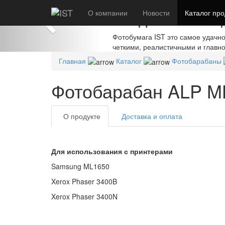
Previous
О компании
Создавайте шед
Новости
Каталог
про
Фотобумага IST это самое удачн
четкими, реалистичными и главн
Главная
Каталог
Фотобарабаны
Фотобарабан ALP M
О продукте
Доставка и оплата
Для использования с принтерами
Samsung ML1650
Xerox Phaser 3400B
Xerox Phaser 3400N