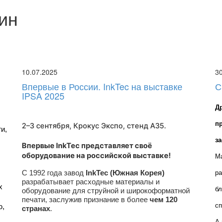
ин
10.07.2025
3
Впервые в России. InkTec на выставке
С
IPSA 2025
Д
п
2–3 сентября, Крокус Экспо,
стенд A35
.
, 
з
Впервые InkTec представляет своё
оборудование на российской выставке!
Ма
С 1992 года завод
InkTec (Южная Корея)
ра
разрабатывает расходные материалы и
 
бл
оборудование для струйной и широкоформатной
печати, заслужив признание в более
чем 120
сп
, 
странах
.
А 