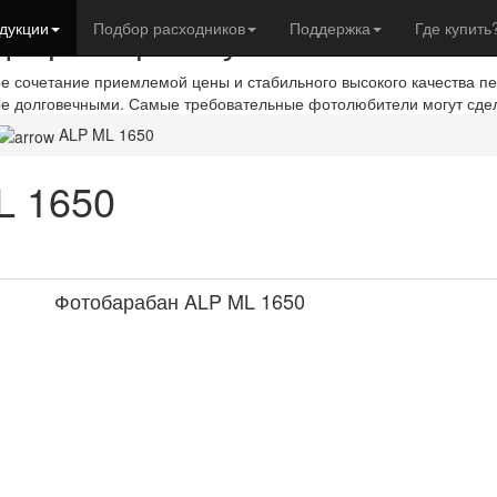
евры с фотобумагой IST
дукции
Подбор расходников
Поддержка
Где купить
ое сочетание приемлемой цены и стабильного высокого качества п
ое долговечными. Самые требовательные фотолюбители могут сде
ALP ML 1650
L 1650
Фотобарабан ALP ML 1650