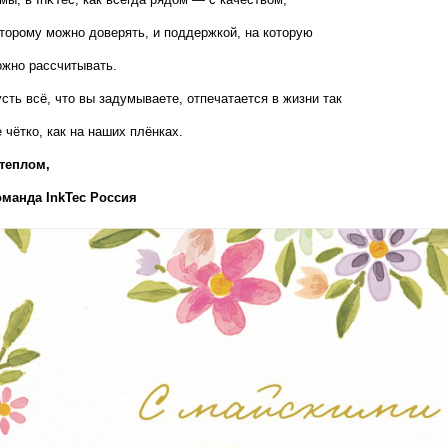
торому можно доверять, и поддержкой, на которую 
жно рассчитывать.
сть всё, что вы задумываете, отпечатается в жизни так 
 чётко, как на наших плёнках.
теплом,  
оманда InkTec Россия
т печати;
V-DTF, DTF и широкоформатной печати;