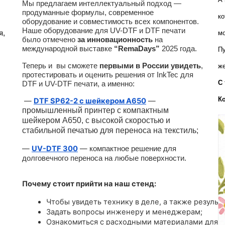
Мы предлагаем интеллектуальный подход —
продуманные формулы, современное
ко
оборудование и совместимость всех компонентов.
Наше оборудование для UV-DTF и DTF печати
, 
мо
было отмечено
за инновационность
на
международной выставке
“RemaDays”
2025 года.
Пу
Теперь и вы сможете
первыми в России увидеть
,
же
протестировать и оценить решения от InkTec для
С 
DTF и UV-DTF печати, а именно:
К
—
DTF SP62-2 с шейкером A650
—
промышленный принтер с компактным
шейкером А650, с высокой скоростью и
стабильной печатью для переноса на текстиль;
—
UV-DTF 300
—
компактное решение для
долговечного переноса на любые поверхности.
Почему стоит прийти на наш стенд:
Чтобы увидеть технику в деле, а также результа
Задать вопросы инженеру и менеджерам;
Ознакомиться с расходными материалами для U