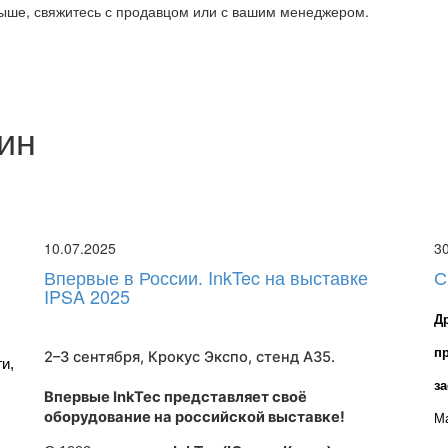
выше, свяжитесь с продавцом или с вашим менеджером.
ин
10.07.2025
3
Впервые в России. InkTec на выставке
С
IPSA 2025
Д
п
2–3 сентября, Крокус Экспо,
стенд A35
.
, 
з
Впервые InkTec представляет своё
оборудование на российской выставке!
Ма