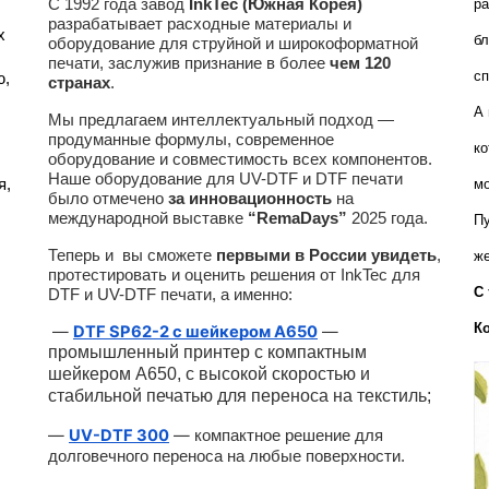
С 1992 года завод
InkTec (Южная Корея)
ра
разрабатывает расходные материалы и
 
бл
оборудование для струйной и широкоформатной
печати, заслужив признание в более
чем 120
сп
, 
странах
.
А 
Мы предлагаем интеллектуальный подход —
продуманные формулы, современное
ко
оборудование и совместимость всех компонентов.
Наше оборудование для UV-DTF и DTF печати
, 
мо
было отмечено
за инновационность
на
международной выставке
“RemaDays”
2025 года.
Пу
Теперь и вы сможете
первыми в России увидеть
,
же
протестировать и оценить решения от InkTec для
С 
DTF и UV-DTF печати, а именно:
К
—
DTF SP62-2 с шейкером A650
—
промышленный принтер с компактным
шейкером А650, с высокой скоростью и
стабильной печатью для переноса на текстиль;
—
UV-DTF 300
—
компактное решение для
долговечного переноса на любые поверхности.