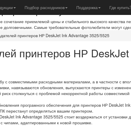
евры с фотобумагой IST
дукции
Подбор расходников
Поддержка
Где купить
ое сочетание приемлемой цены и стабильного высокого качества п
ое долговечными. Самые требовательные фотолюбители могут сде
ателей принтеров НР DeskJet Ink Advantage 3525/5525
ей принтеров НР DeskJet 
ьбу с совместимыми расходными материалами, а в частности с вп
шивки, навязываются обновления, выпускаются принтеры с изме
й риск столкнуться с проблемой некорректной работы совместимой 
новления програмного обеспечения для принтеров НР DeskJet Ink A
 ПК перестанут определяться вашим принтером.
eskJet Ink Advantage 3525/5525 стоит воздержаться от установки
 с чипами, адаптированными к новой прошивке.