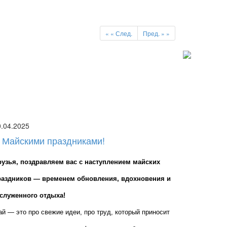
«
« След.
Пред. »
»
0.04.2025
 Майскими праздниками!
рузья, поздравляем вас с наступлением майских 
раздников — временем обновления, вдохновения и 
аслуженного отдыха!
й — это про свежие идеи, про труд, который приносит 