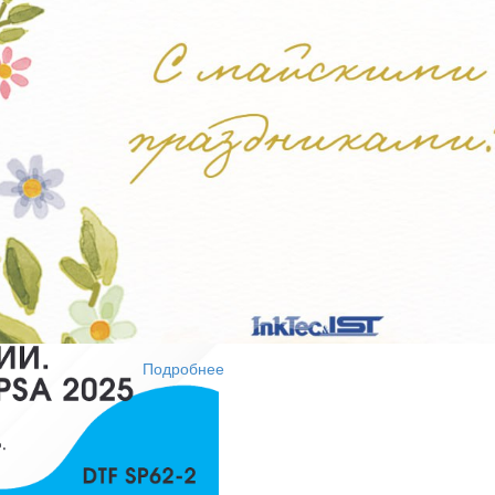
т печати;
V-DTF, DTF и широкоформатной печати;
 хорошего кофе:)
Подробнее