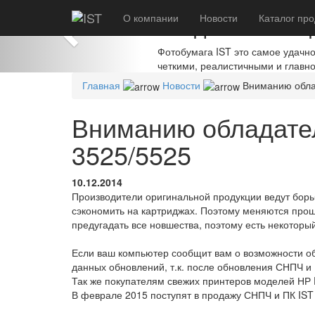
Previous
О компании
Создавайте шед
Новости
Каталог
про
Фотобумага IST это самое удачн
четкими, реалистичными и главн
Главная
Новости
Вниманию облад
Вниманию обладател
3525/5525
10.12.2014
Производители оригинальной продукции ведут бор
сэкономить на картриджах. Поэтому меняются про
предугадать все новшества, поэтому есть некоторы
Если ваш компьютер сообщит вам о возможности об
данных обновлений, т.к. после обновления СНПЧ и
Так же покупателям свежих принтеров моделей НР D
В феврале 2015 поступят в продажу СНПЧ и ПК IST