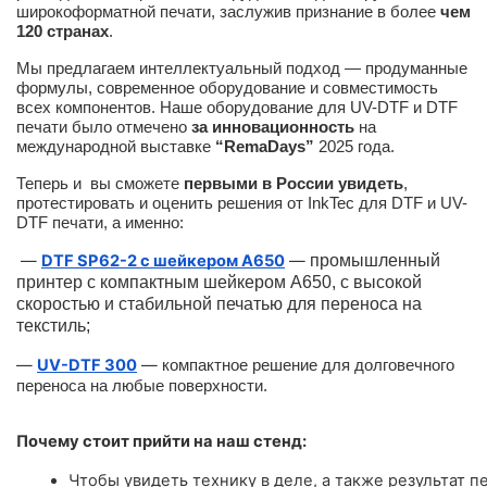
широкоформатной печати, заслужив признание в более
чем
120 странах
.
Мы предлагаем интеллектуальный подход — продуманные
формулы, современное оборудование и совместимость
всех компонентов. Наше оборудование для UV-DTF и DTF
печати было отмечено
за инновационность
на
международной выставке
“RemaDays”
2025 года.
Теперь и вы сможете
первыми в России увидеть
,
протестировать и оценить решения от InkTec для DTF и UV-
DTF печати, а именно:
—
DTF SP62-2 с шейкером A650
—
промышленный
принтер с компактным шейкером А650, с высокой
скоростью и стабильной печатью для переноса на
текстиль;
—
UV-DTF 300
—
компактное решение для долговечного
переноса на любые поверхности.
Почему стоит прийти на наш стенд:
Чтобы увидеть технику в деле, а также результат пе