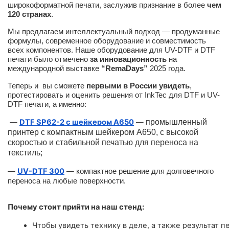
широкоформатной печати, заслужив признание в более
чем
120 странах
.
Мы предлагаем интеллектуальный подход — продуманные
формулы, современное оборудование и совместимость
всех компонентов. Наше оборудование для UV-DTF и DTF
печати было отмечено
за инновационность
на
международной выставке
“RemaDays”
2025 года.
Теперь и вы сможете
первыми в России увидеть
,
протестировать и оценить решения от InkTec для DTF и UV-
DTF печати, а именно:
—
DTF SP62-2 с шейкером A650
—
промышленный
принтер с компактным шейкером А650, с высокой
скоростью и стабильной печатью для переноса на
текстиль;
—
UV-DTF 300
—
компактное решение для долговечного
переноса на любые поверхности.
Почему стоит прийти на наш стенд:
Чтобы увидеть технику в деле, а также результат пе