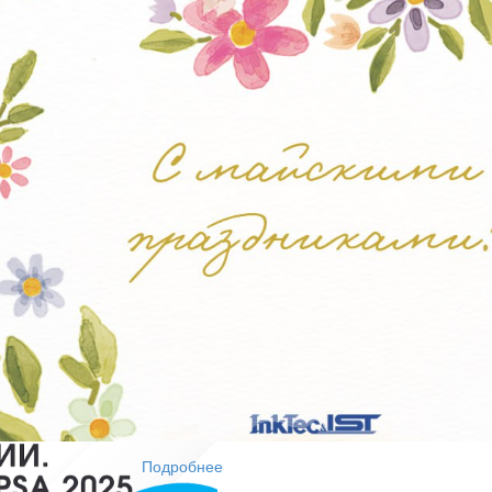
т печати;
V-DTF, DTF и широкоформатной печати;
 хорошего кофе:)
Подробнее