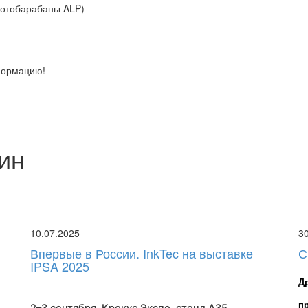
 фотобарабаны ALP)
формацию!
ин
10.07.2025
3
Впервые в России. InkTec на выставке
С
IPSA 2025
Д
п