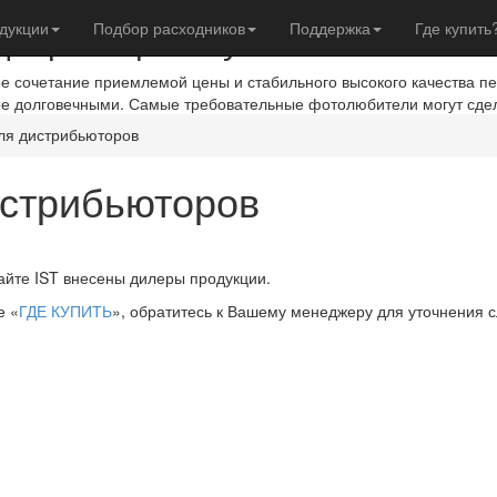
евры с фотобумагой IST
дукции
Подбор расходников
Поддержка
Где купить
ое сочетание приемлемой цены и стабильного высокого качества п
ое долговечными. Самые требовательные фотолюбители могут сде
я дистрибьюторов
стрибьюторов
сайте IST внесены дилеры продукции.
е «
ГДЕ КУПИТЬ
», обратитесь к Вашему менеджеру для уточнения