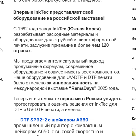
2–3 сентября, Крокус Экспо,
стенд A35
.
, 
з
Впервые InkTec представляет своё
оборудование на российской выставке!
Ма
С 1992 года завод
InkTec (Южная Корея)
ра
разрабатывает расходные материалы и
 
бл
оборудование для струйной и широкоформатной
печати, заслужив признание в более
чем 120
сп
, 
странах
.
А 
Мы предлагаем интеллектуальный подход —
продуманные формулы, современное
ко
оборудование и совместимость всех компонентов.
Наше оборудование для UV-DTF и DTF печати
, 
мо
было отмечено
за инновационность
на
международной выставке
“RemaDays”
2025 года.
Пу
Теперь и вы сможете
первыми в России увидеть
,
же
протестировать и оценить решения от InkTec для
С 
DTF и UV-DTF печати, а именно:
К
—
DTF SP62-2 с шейкером A650
—
промышленный принтер с компактным
шейкером А650, с высокой скоростью и