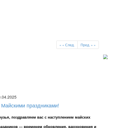
«
« След.
Пред. »
»
0.04.2025
 Майскими праздниками!
рузья, поздравляем вас с наступлением майских 
раздников — временем обновления, вдохновения и 