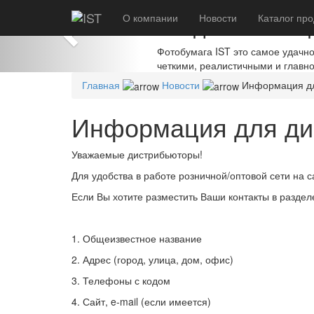
Previous
О компании
Создавайте шед
Новости
Каталог
про
Фотобумага IST это самое удачн
четкими, реалистичными и главн
Главная
Новости
Информация дл
Информация для ди
Уважаемые дистрибьюторы!
Для удобства в работе розничной/оптовой сети на 
Если Вы хотите разместить Ваши контакты в раздел
1. Общеизвестное название
2. Адрес (город, улица, дом, офис)
3. Телефоны с кодом
4. Сайт, e-mail (если имеется)