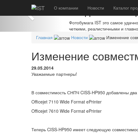
Previous
О компании
Создавайте шед
Новости
Каталог
про
Фотобумага IST это самое удачн
четкими, реалистичными и главн
Главная
Новости
Изменение сов
Изменение совмест
29.05.2014
Уважаемые партнеры!
В совместимость СНПЧ CISS-HP950 добавлены два 
Officejet 7110 Wide Format ePrinter
Officejet 7610 Wide Format ePrinter
Теперь CISS-HP950 имеет следующую совместимость 