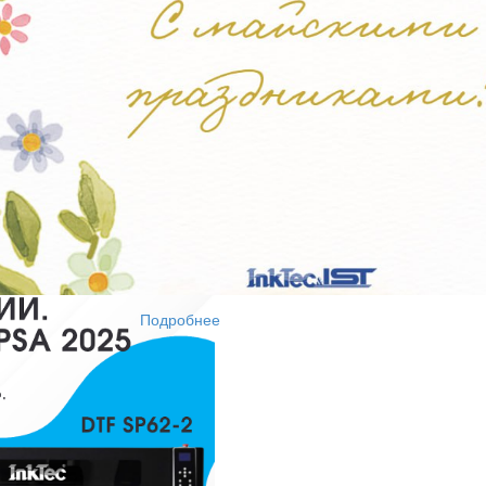
т печати;
V-DTF, DTF и широкоформатной печати;
 хорошего кофе:)
Подробнее