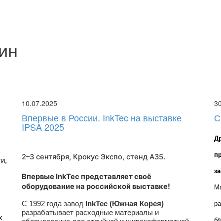
ин
10.07.2025
3
Впервые в России. InkTec на выставке
С
IPSA 2025
Д
п
2–3 сентября, Крокус Экспо,
стенд A35
.
, 
з
Впервые InkTec представляет своё
оборудование на российской выставке!
Ма
С 1992 года завод
InkTec (Южная Корея)
ра
разрабатывает расходные материалы и
 
бл