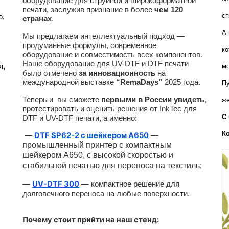
оборудование для струйной и широкоформатной
печати, заслужив признание в более
чем 120
сп
, 
странах
.
А 
Мы предлагаем интеллектуальный подход —
продуманные формулы, современное
ко
оборудование и совместимость всех компонентов.
Наше оборудование для UV-DTF и DTF печати
, 
мо
было отмечено
за инновационность
на
международной выставке
“RemaDays”
2025 года.
Пу
Теперь и вы сможете
первыми в России увидеть
,
же
протестировать и оценить решения от InkTec для
С 
DTF и UV-DTF печати, а именно:
К
—
DTF SP62-2 с шейкером A650
—
промышленный принтер с компактным
шейкером А650, с высокой скоростью и
стабильной печатью для переноса на текстиль;
—
UV-DTF 300
—
компактное решение для
долговечного переноса на любые поверхности.
Почему стоит прийти на наш стенд: