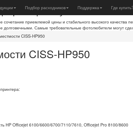
евры с фотобумагой IST
дукции
Подбор расходников
Поддержка
Где купить
ое сочетание приемлемой цены и стабильного высокого качества п
ое долговечными. Самые требовательные фотолюбители могут сде
местмости CISS-HP950
мости CISS-HP950
принтера:
HP Officejet 6100/6600/6700/7110/7610, Officejet Pro 8100/8600