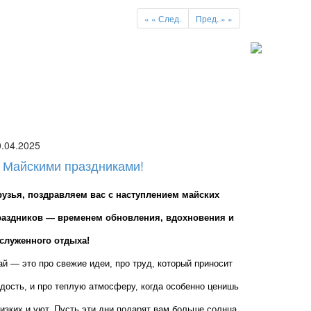
«
« След.
Пред. »
»
0.04.2025
 Майскими праздниками!
рузья, поздравляем вас с наступлением майских 
раздников — временем обновления, вдохновения и 
аслуженного отдыха!
й — это про свежие идеи, про труд, который приносит 
дость, и про теплую атмосферу, когда особенно ценишь 
изких и уют. Пусть эти дни подарят вам больше солнца, 