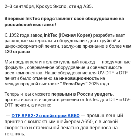
2–3 сентября, Крокус Экспо,
стенд A35
.
Впервые InkTec представляет своё оборудование на
российской выставке!
С 1992 года завод
InkTec (Южная Корея)
разрабатывает
расходные материалы и оборудование для струйной и
широкоформатной печати, заслужив признание в более
чем
120 странах
.
Мы предлагаем интеллектуальный подход — продуманные
формулы, современное оборудование и совместимость
всех компонентов. Наше оборудование для UV-DTF и DTF
печати было отмечено
за инновационность
на
международной выставке
“RemaDays”
2025 года.
Теперь и вы сможете
первыми в России увидеть
,
протестировать и оценить решения от InkTec для DTF и UV-
DTF печати, а именно:
—
DTF SP62-2 с шейкером A650
—
промышленный
принтер с компактным шейкером А650, с высокой
скоростью и стабильной печатью для переноса на
текстиль;