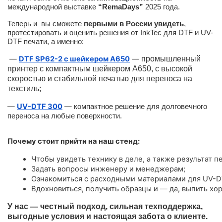
международной выставке
“RemaDays”
2025 года.
Теперь и вы сможете
первыми в России увидеть
,
протестировать и оценить решения от InkTec для DTF и UV-
DTF печати, а именно:
—
DTF SP62-2 с шейкером A650
—
промышленный
принтер с компактным шейкером А650, с высокой
скоростью и стабильной печатью для переноса на
текстиль;
—
UV-DTF 300
—
компактное решение для долговечного
переноса на любые поверхности.
Почему стоит прийти на наш стенд:
Чтобы увидеть технику в деле, а также результат пе
Задать вопросы инженеру и менеджерам;
Ознакомиться с расходными материалами для UV-D
Вдохновиться, получить образцы и — да, выпить хо
У нас — честный подход, сильная техподдержка,
выгодные условия и настоящая забота о клиенте.