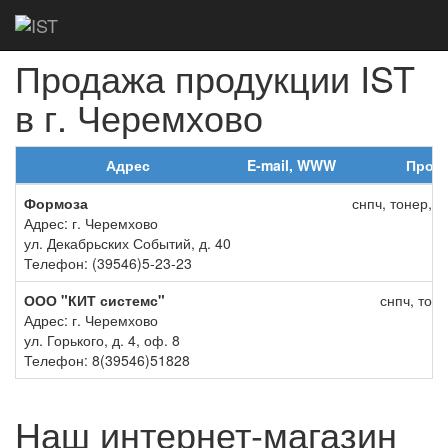
Главная
Дилеры
Черемхово
Продажа продукции IST
в г. Черемхово
Адрес
E-mail, WWW
Прод
Формоза
снпч, тонер, 
Адрес: г. Черемхово
ул. Декабрьских Событий, д. 40
Телефон: (39546)5-23-23
ООО "КИТ системс"
снпч, тоне
Адрес: г. Черемхово
ул. Горького, д. 4, оф. 8
Телефон: 8(39546)51828
Наш интернет-магазин