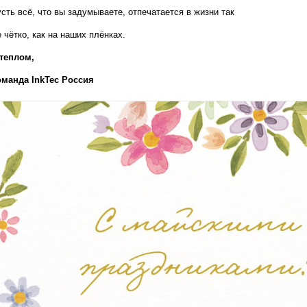
сть всё, что вы задумываете, отпечатается в жизни так 
 чётко, как на наших плёнках.
теплом,  
оманда InkTec Россия
т печати;
V-DTF, DTF и широкоформатной печати;
 хорошего кофе:)