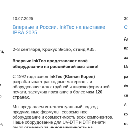
10.07.2025
3
Впервые в России. InkTec на выставке
С
IPSA 2025
Д
п
2–3 сентября, Крокус Экспо,
стенд A35
.
, 
з
Впервые InkTec представляет своё
оборудование на российской выставке!
Ма
С 1992 года завод
InkTec (Южная Корея)
ра
разрабатывает расходные материалы и
 
бл
оборудование для струйной и широкоформатной
печати, заслужив признание в более
чем 120
сп
, 
странах
.
А 
Мы предлагаем интеллектуальный подход —
продуманные формулы, современное
ко
оборудование и совместимость всех компонентов.
Наше оборудование для UV-DTF и DTF печати
, 
мо
было отмечено
за инновационность
на