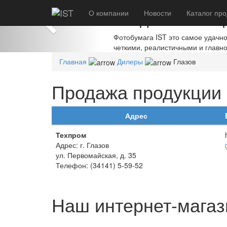
Previous
О компании
Создавайте шед
Новости
Каталог
про
Фотобумага IST это самое удачн
четкими, реалистичными и главн
Главная
Дилеры
Глазов
Продажа продукции I
Адрес
Техпром
Адрес: г. Глазов
ул. Первомайская, д. 35
Телефон: (34141) 5-59-52
Наш интернет-магаз