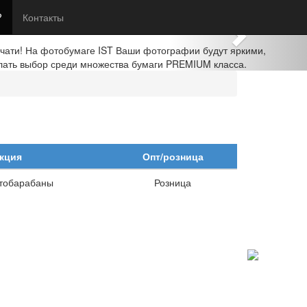
Next
?
Контакты
ечати! На фотобумаге IST Ваши фотографии будут яркими,
лать выбор среди множества бумаги PREMIUM класса.
кция
Опт/розница
тобарабаны
Розница