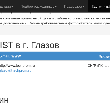
евры с фотобумагой IST
дукции
Подбор расходников
Поддержка
Где купить
ое сочетание приемлемой цены и стабильного высокого качества п
ое долговечными. Самые требовательные фотолюбители могут сде
ST в г. Глазов
E-mail, WWW
Проду
http://www.techprom.ru
СНПЧ/ПК ,фо
glazov@techprom.ru
ин