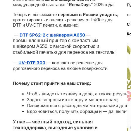
международной выставке
“RemaDays”
2025 года.
Пу
Теперь и вы сможете
первыми в России увидеть
,
же
протестировать и оценить решения от InkTec для
С 
DTF и UV-DTF печати, а именно:
К
—
DTF SP62-2 с шейкером A650
—
промышленный принтер с компактным
шейкером А650, с высокой скоростью и
стабильной печатью для переноса на текстиль;
—
UV-DTF 300
—
компактное решение для
долговечного переноса на любые поверхности.
Почему стоит прийти на наш стенд:
Чтобы увидеть технику в деле, а также результа
Задать вопросы инженеру и менеджерам;
Ознакомиться с расходными материалами для U
Вдохновиться, получить образцы и — да, выпить
У нас — честный подход, сильная
техподдержка, выгодные условия и