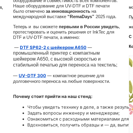
оборудование и совместимость всех компонентов.
Наше оборудование для UV-DTF и DTF печати
, 
мо
было отмечено
за инновационность
на
международной выставке
“RemaDays”
2025 года.
Пу
Теперь и вы сможете
первыми в России увидеть
,
же
протестировать и оценить решения от InkTec для
С 
DTF и UV-DTF печати, а именно:
К
—
DTF SP62-2 с шейкером A650
—
промышленный принтер с компактным
шейкером А650, с высокой скоростью и
стабильной печатью для переноса на текстиль;
—
UV-DTF 300
—
компактное решение для
долговечного переноса на любые поверхности.
Почему стоит прийти на наш стенд:
Чтобы увидеть технику в деле, а также результа
Задать вопросы инженеру и менеджерам;
Ознакомиться с расходными материалами для U
Вдохновиться, получить образцы и — да, выпить