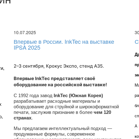
10.07.2025
3
Впервые в России. InkTec на выставке
С
IPSA 2025
Д
п
2–3 сентября, Крокус Экспо,
стенд A35
.
, 
з
Впервые InkTec представляет своё
оборудование на российской выставке!
Ма
С 1992 года завод
InkTec (Южная Корея)
ра
разрабатывает расходные материалы и
 
бл
оборудование для струйной и широкоформатной
печати, заслужив признание в более
чем 120
сп
, 
странах
.
А 
Мы предлагаем интеллектуальный подход —
продуманные формулы, современное
ко