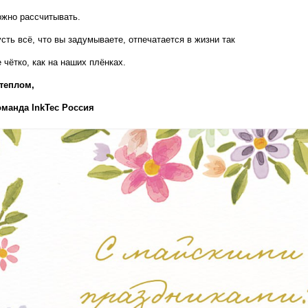
жно рассчитывать.
сть всё, что вы задумываете, отпечатается в жизни так 
 чётко, как на наших плёнках.
теплом,  
оманда InkTec Россия
т печати;
V-DTF, DTF и широкоформатной печати;
 хорошего кофе:)