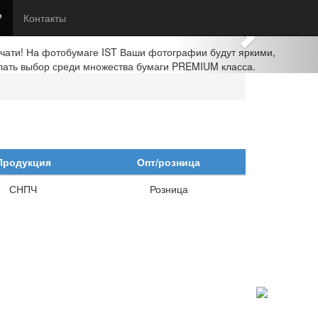
Next
?
Контакты
ечати! На фотобумаге IST Ваши фотографии будут яркими,
лать выбор среди множества бумаги PREMIUM класса.
Продукция
Опт/розница
СНПЧ
Розница