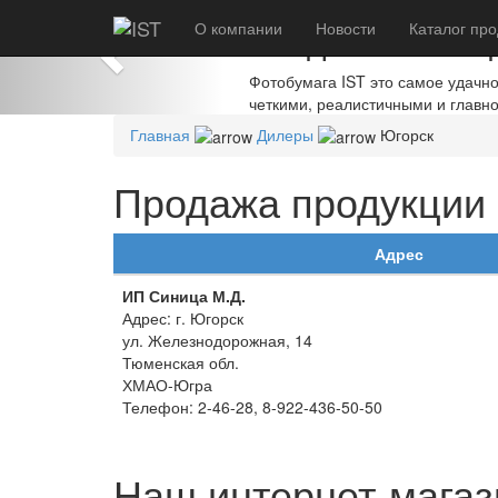
Previous
О компании
Создавайте шед
Новости
Каталог
про
Фотобумага IST это самое удачн
четкими, реалистичными и главн
Главная
Дилеры
Югорск
Продажа продукции I
Адрес
ИП Синица М.Д.
Адрес: г. Югорск
ул. Железнодорожная, 14
Тюменская обл.
ХМАО-Югра
Телефон: 2-46-28, 8-922-436-50-50
Наш интернет-магаз