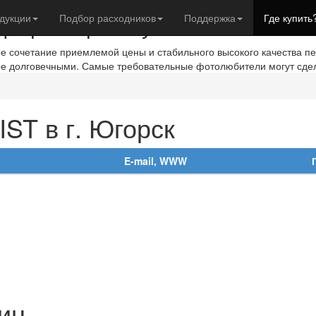
евры с фотобумагой IST
дукции
Подбор расходников
Поддержка
Где купить
ое сочетание приемлемой цены и стабильного высокого качества п
ое долговечными. Самые требовательные фотолюбители могут сде
ST в г. Югорск
E-mail, WWW
ин