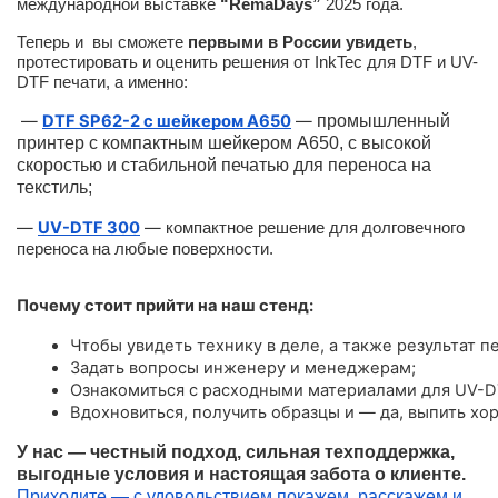
международной выставке
“RemaDays”
2025 года.
Теперь и вы сможете
первыми в России увидеть
,
протестировать и оценить решения от InkTec для DTF и UV-
DTF печати, а именно:
—
DTF SP62-2 с шейкером A650
—
промышленный
принтер с компактным шейкером А650, с высокой
скоростью и стабильной печатью для переноса на
текстиль;
—
UV-DTF 300
—
компактное решение для долговечного
переноса на любые поверхности.
Почему стоит прийти на наш стенд:
Чтобы увидеть технику в деле, а также результат пе
Задать вопросы инженеру и менеджерам;
Ознакомиться с расходными материалами для UV-D
Вдохновиться, получить образцы и — да, выпить хо
У нас — честный подход, сильная техподдержка,
выгодные условия и настоящая забота о клиенте.
Приходите — с удовольствием покажем, расскажем и