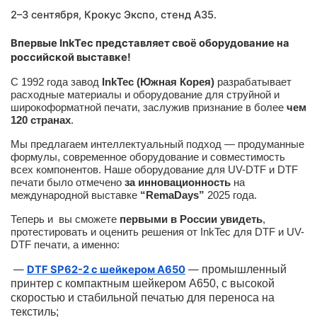
2–3 сентября, Крокус Экспо,
стенд A35
.
Впервые InkTec представляет своё оборудование на
российской выставке!
С 1992 года завод
InkTec (Южная Корея)
разрабатывает
расходные материалы и оборудование для струйной и
широкоформатной печати, заслужив признание в более
чем
120 странах
.
Мы предлагаем интеллектуальный подход — продуманные
формулы, современное оборудование и совместимость
всех компонентов. Наше оборудование для UV-DTF и DTF
печати было отмечено
за инновационность
на
международной выставке
“RemaDays”
2025 года.
Теперь и вы сможете
первыми в России увидеть
,
протестировать и оценить решения от InkTec для DTF и UV-
DTF печати, а именно:
—
DTF SP62-2 с шейкером A650
—
промышленный
принтер с компактным шейкером А650, с высокой
скоростью и стабильной печатью для переноса на
текстиль;