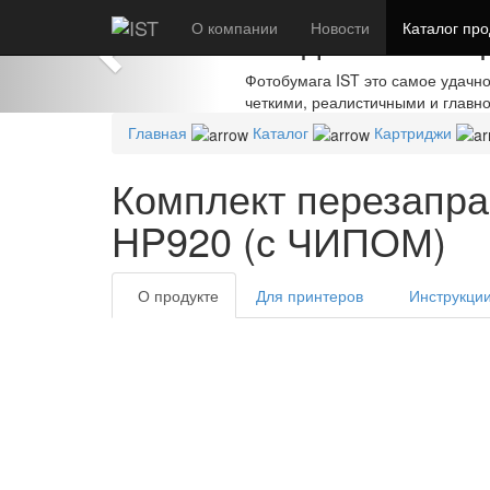
Previous
О компании
Создавайте шед
Новости
Каталог
про
Фотобумага IST это самое удачн
четкими, реалистичными и главн
Главная
Каталог
Картриджи
Комплект перезапра
HP920 (с ЧИПОМ)
О продукте
Для принтеров
Инструкци