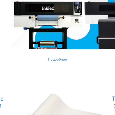
Подробнее
 с
Т
м