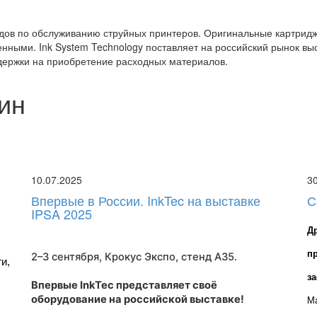
одов по обслуживанию струйных принтеров. Оригинальные картридж
венными. Ink System Technology поставляет на российский рынок 
держки на приобретение расходных материалов.
ин
10.07.2025
3
Впервые в России. InkTec на выставке
С
IPSA 2025
Д
п
2–3 сентября, Крокус Экспо,
стенд A35
.
, 
з
Впервые InkTec представляет своё
оборудование на российской выставке!
Ма