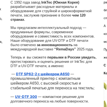
С 1992 года завод
InkTec (Южная Корея)
ра
разрабатывает расходные материалы и
 
бл
оборудование для струйной и широкоформатной
печати, заслужив признание в более
чем 120
сп
, 
странах
.
А 
Мы предлагаем интеллектуальный подход —
продуманные формулы, современное
ко
оборудование и совместимость всех компонентов.
Наше оборудование для UV-DTF и DTF печати
, 
мо
было отмечено
за инновационность
на
международной выставке
“RemaDays”
2025 года.
Пу
Теперь и вы сможете
первыми в России увидеть
,
же
протестировать и оценить решения от InkTec для
С 
DTF и UV-DTF печати, а именно:
К
—
DTF SP62-2 с шейкером A650
—
промышленный принтер с компактным
шейкером А650, с высокой скоростью и
стабильной печатью для переноса на текстиль;
—
UV-DTF 300
—
компактное решение для
долговечного переноса на любые поверхности.