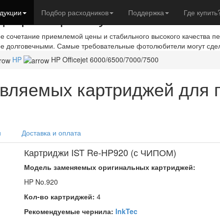
евры с фотобумагой IST
дукции
Подбор расходников
Поддержка
Где купить
ое сочетание приемлемой цены и стабильного высокого качества п
ое долговечными. Самые требовательные фотолюбители могут сде
HP
HP Officejet 6000/6500/7000/7500
вляемых картриджей для 
и
Доставка и оплата
Картриджи IST Re-HP920 (с ЧИПОМ)
Модель заменяемых оригинальных картриджей:
HP No.920
Кол-во картриджей:
4
Рекомендуемые чернила:
InkTec