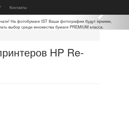
Next
?
Контакты
ечати! На фотобумаге IST Ваши фотографии будут яркими,
лать выбор среди множества бумаги PREMIUM класса.
принтеров HP Re-