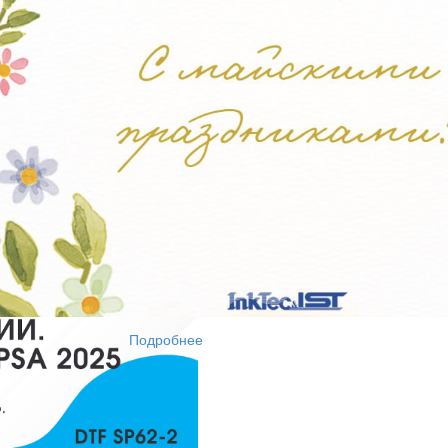
т печати;
V-DTF, DTF и широкоформатной печати;
 хорошего кофе:)
Подробнее