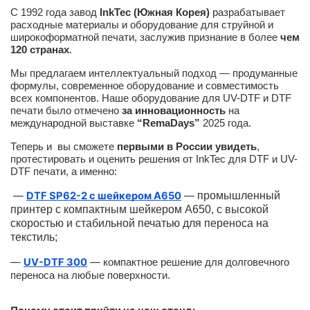
С 1992 года завод
InkTec (Южная Корея)
разрабатывает
расходные материалы и оборудование для струйной и
широкоформатной печати, заслужив признание в более
чем
120 странах
.
Мы предлагаем интеллектуальный подход — продуманные
формулы, современное оборудование и совместимость
всех компонентов. Наше оборудование для UV-DTF и DTF
печати было отмечено
за инновационность
на
международной выставке
“RemaDays”
2025 года.
Теперь и вы сможете
первыми в России увидеть
,
протестировать и оценить решения от InkTec для DTF и UV-
DTF печати, а именно:
—
DTF SP62-2 с шейкером A650
—
промышленный
принтер с компактным шейкером А650, с высокой
скоростью и стабильной печатью для переноса на
текстиль;
—
UV-DTF 300
—
компактное решение для долговечного
переноса на любые поверхности.