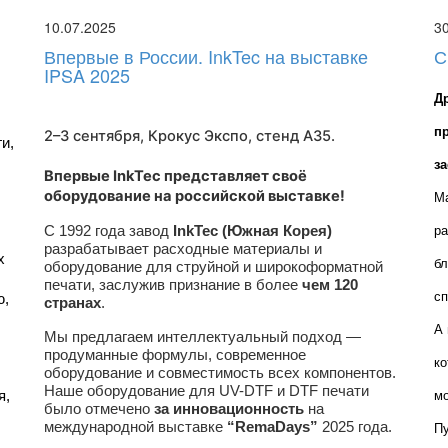
10.07.2025
3
Впервые в России. InkTec на выставке
С
IPSA 2025
Д
п
2–3 сентября, Крокус Экспо,
стенд A35
.
, 
з
Впервые InkTec представляет своё
оборудование на российской выставке!
Ма
С 1992 года завод
InkTec (Южная Корея)
ра
разрабатывает расходные материалы и
 
бл
оборудование для струйной и широкоформатной
печати, заслужив признание в более
чем 120
сп
, 
странах
.
А 
Мы предлагаем интеллектуальный подход —
продуманные формулы, современное
ко
оборудование и совместимость всех компонентов.
Наше оборудование для UV-DTF и DTF печати
, 
мо
было отмечено
за инновационность
на
международной выставке
“RemaDays”
2025 года.
Пу