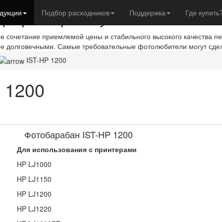
евры с фотобумагой IST
дукции
Подбор расходников
Поддержка
Где купить
ое сочетание приемлемой цены и стабильного высокого качества п
ое долговечными. Самые требовательные фотолюбители могут сде
IST-HP 1200
 1200
Фотобарабан IST-HP 1200
Для использования с принтерами
HP LJ1000
HP LJ1150
HP LJ1200
HP LJ1220