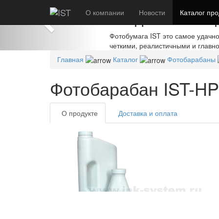
Previous
О компании
Создавайте шед
Новости
Каталог
про
Фотобумага IST это самое удачн
четкими, реалистичными и главн
Главная
Каталог
Фотобарабаны
Фотобарабан IST-HP
О продукте
Доставка и оплата