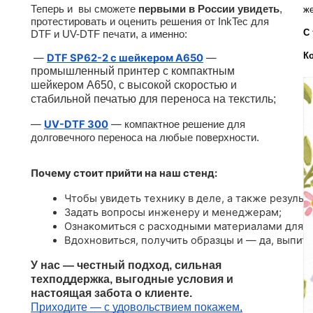
Теперь и вы сможете
первыми в России увидеть
,
же
протестировать и оценить решения от InkTec для
С 
DTF и UV-DTF печати, а именно:
К
—
DTF SP62-2 с шейкером A650
—
промышленный принтер с компактным
шейкером А650, с высокой скоростью и
стабильной печатью для переноса на текстиль;
—
UV-DTF 300
—
компактное решение для
долговечного переноса на любые поверхности.
Почему стоит прийти на наш стенд:
Чтобы увидеть технику в деле, а также результа
Задать вопросы инженеру и менеджерам;
Ознакомиться с расходными материалами для U
Вдохновиться, получить образцы и — да, выпить
У нас — честный подход, сильная
техподдержка, выгодные условия и
настоящая забота о клиенте.
Приходите — с удовольствием покажем,