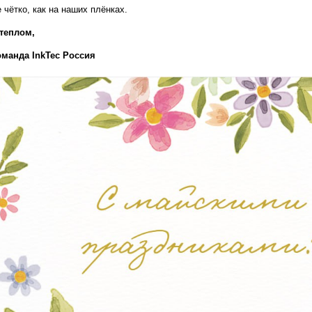
 чётко, как на наших плёнках.
теплом,  
оманда InkTec Россия
т печати;
V-DTF, DTF и широкоформатной печати;
 хорошего кофе:)