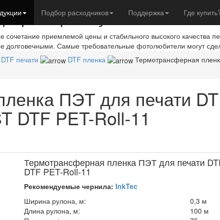
евры с фотобумагой IST
дукции
Подбор расходников
Поддержка
Где купить
ое сочетание приемлемой цены и стабильного высокого качества п
ое долговечными. Самые требовательные фотолюбители могут сде
 DTF печати
DTF пленка
Термотрансферная пленка
пленка ПЭТ для печати DT
ST DTF PET-Roll-11
Термотрансферная пленка ПЭТ для печати DTF
DTF PET-Roll-11
Рекомендуемые чернила:
InkTec
Ширина рулона, м:
0,3 м
Длина рулона, м:
100 м