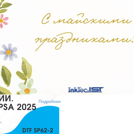
т печати;
V-DTF, DTF и широкоформатной печати;
 хорошего кофе:)
Подробнее