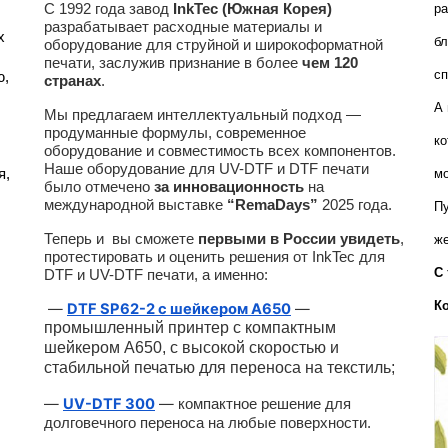
С 1992 года завод
InkTec (Южная Корея)
ра
разрабатывает расходные материалы и
 
бл
оборудование для струйной и широкоформатной
печати, заслужив признание в более
чем 120
сп
, 
странах
.
А 
Мы предлагаем интеллектуальный подход —
продуманные формулы, современное
ко
оборудование и совместимость всех компонентов.
Наше оборудование для UV-DTF и DTF печати
, 
мо
было отмечено
за инновационность
на
международной выставке
“RemaDays”
2025 года.
Пу
Теперь и вы сможете
первыми в России увидеть
,
же
протестировать и оценить решения от InkTec для
С 
DTF и UV-DTF печати, а именно:
К
—
DTF SP62-2 с шейкером A650
—
промышленный принтер с компактным
шейкером А650, с высокой скоростью и
стабильной печатью для переноса на текстиль;
—
UV-DTF 300
—
компактное решение для
долговечного переноса на любые поверхности.