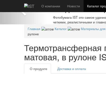
Previous
О компании
Создавайте шед
Новости
Каталог
про
Фотобумага IST это самое удачн
четкими, реалистичными и главн
Главная
Каталог
Материалы для
рулоне
Термотрансферная 
матовая, в рулоне I
О продукте
Доставка и оплата