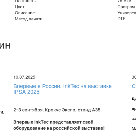
Плотность:
75 мкм
Цвет:
Прозрач
Описание:
Универс
Метод печати:
DTF
ин
10.07.2025
3
Впервые в России. InkTec на выставке
С
IPSA 2025
Д
п
2–3 сентября, Крокус Экспо,
стенд A35
.
, 
з
Впервые InkTec представляет своё
оборудование на российской выставке!
Ма