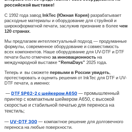
российской выставке!
С 1992 года завод
InkTec (Южная Корея)
разрабатывает
расходные материалы и оборудование для струйной и
широкоформатной печати, заслужив признание в более
чем
120 странах
.
Мы предлагаем интеллектуальный подход — продуманные
формулы, современное оборудование и совместимость
всех компонентов. Наше оборудование для UV-DTF и DTF
печати было отмечено
за инновационность
на
международной выставке
“RemaDays”
2025 года.
Теперь и вы сможете
первыми в России увидеть
,
протестировать и оценить решения от InkTec для DTF и UV-
DTF печати, а именно:
—
DTF SP62-2 с шейкером A650
—
промышленный
принтер с компактным шейкером А650, с высокой
скоростью и стабильной печатью для переноса на
текстиль;
—
UV-DTF 300
—
компактное решение для долговечного
переноса на любые поверхности.