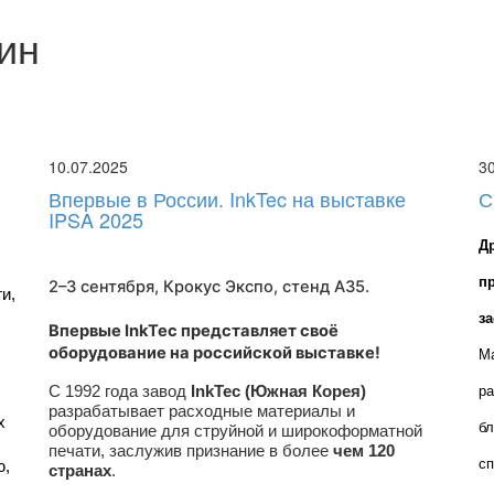
ин
10.07.2025
3
Впервые в России. InkTec на выставке
С
IPSA 2025
Д
п
2–3 сентября, Крокус Экспо,
стенд A35
.
, 
з
Впервые InkTec представляет своё
оборудование на российской выставке!
Ма
С 1992 года завод
InkTec (Южная Корея)
ра
разрабатывает расходные материалы и
 
бл
оборудование для струйной и широкоформатной
печати, заслужив признание в более
чем 120
сп
, 
странах
.