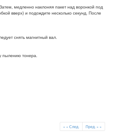
. Затем, медленно наклоняя пакет над воронкой под
обкой вверх) и подождите несколько секунд. После
ледует снять магнитный вал.
му пылению тонера.
«
« След.
Пред. »
»