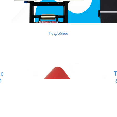
Подробнее
 с
Т
м