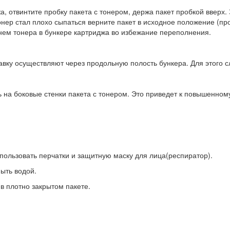
а, отвинтите пробку пакета с тонером, держа пакет пробкой вверх
онер стал плохо сыпаться верните пакет в исходное положение (пр
внем тонера в бункере картриджа во избежание переполнения.
равку осуществляют через продольную полость бункера. Для этого с
ь на боковые стенки пакета с тонером. Это приведет к повышенно
пользовать перчатки и защитную маску для лица(респиратор).
ыть водой.
в плотно закрытом пакете.