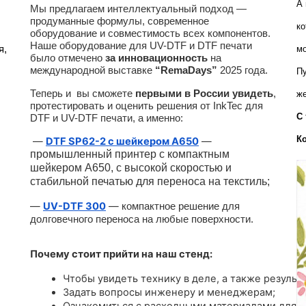
А 
Мы предлагаем интеллектуальный подход —
продуманные формулы, современное
ко
оборудование и совместимость всех компонентов.
Наше оборудование для UV-DTF и DTF печати
, 
мо
было отмечено
за инновационность
на
международной выставке
“RemaDays”
2025 года.
Пу
Теперь и вы сможете
первыми в России увидеть
,
же
протестировать и оценить решения от InkTec для
С 
DTF и UV-DTF печати, а именно:
К
—
DTF SP62-2 с шейкером A650
—
промышленный принтер с компактным
шейкером А650, с высокой скоростью и
стабильной печатью для переноса на текстиль;
—
UV-DTF 300
—
компактное решение для
долговечного переноса на любые поверхности.
Почему стоит прийти на наш стенд:
Чтобы увидеть технику в деле, а также результа
Задать вопросы инженеру и менеджерам;