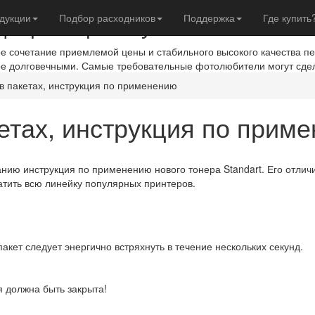
евры с фотобумагой IST
дукции
Подбор расходников
Поддержка
Где купить
ое сочетание приемлемой цены и стабильного высокого качества п
ое долговечными. Самые требовательные фотолюбители могут сде
 в пакетах, инструкция по применению
кетах, инструкция по прим
ию инструкция по применению нового тонера Standart. Его отлич
атить всю линейку популярных принтеров.
акет следует энергично встряхнуть в течение нескольких секунд.
я должна быть закрыта!