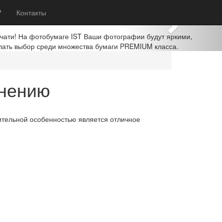
Next
?
Контакты
ечати! На фотобумаге IST Ваши фотографии будут яркими,
лать выбор среди множества бумаги PREMIUM класса.
енению
ительной особенностью является отличное