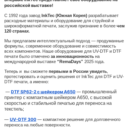
российской выставке!
С 1992 года завод
InkTec (Южная Корея)
разрабатывает
расходные материалы и оборудование для струйной и
широкоформатной печати, заслужив признание в более
чем
120 странах
.
Мы предлагаем интеллектуальный подход — продуманные
формулы, современное оборудование и совместимость
всех компонентов. Наше оборудование для UV-DTF и DTF
печати было отмечено
за инновационность
на
международной выставке
“RemaDays”
2025 года.
Теперь и вы сможете
первыми в России увидеть
,
протестировать и оценить решения от InkTec для DTF и UV-
DTF печати, а именно:
—
DTF SP62-2 с шейкером A650
—
промышленный
принтер с компактным шейкером А650, с высокой
скоростью и стабильной печатью для переноса на
текстиль;
—
UV-DTF 300
—
компактное решение для долговечного
переноса на любые поверхности.