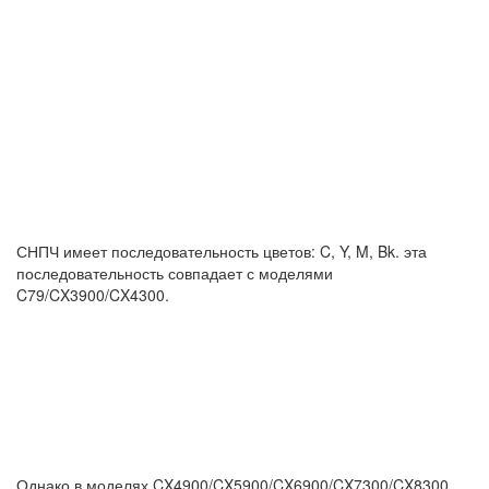
СНПЧ имеет последовательность цветов: C, Y, M, Bk. эта
последовательность совпадает с моделями
C79/CX3900/CX4300.
Однако в моделях CX4900/CX5900/CX6900/CX7300/CX8300