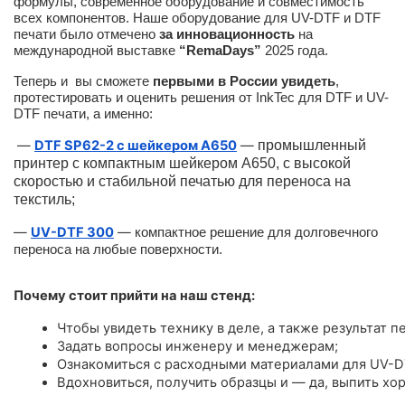
формулы, современное оборудование и совместимость
всех компонентов. Наше оборудование для UV-DTF и DTF
печати было отмечено
за инновационность
на
международной выставке
“RemaDays”
2025 года.
Теперь и вы сможете
первыми в России увидеть
,
протестировать и оценить решения от InkTec для DTF и UV-
DTF печати, а именно:
—
DTF SP62-2 с шейкером A650
—
промышленный
принтер с компактным шейкером А650, с высокой
скоростью и стабильной печатью для переноса на
текстиль;
—
UV-DTF 300
—
компактное решение для долговечного
переноса на любые поверхности.
Почему стоит прийти на наш стенд:
Чтобы увидеть технику в деле, а также результат пе
Задать вопросы инженеру и менеджерам;
Ознакомиться с расходными материалами для UV-D
Вдохновиться, получить образцы и — да, выпить хо