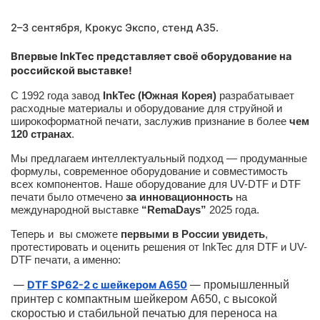
2–3 сентября, Крокус Экспо,
стенд A35
.
Впервые InkTec представляет своё оборудование на
российской выставке!
С 1992 года завод
InkTec (Южная Корея)
разрабатывает
расходные материалы и оборудование для струйной и
широкоформатной печати, заслужив признание в более
чем
120 странах
.
Мы предлагаем интеллектуальный подход — продуманные
формулы, современное оборудование и совместимость
всех компонентов. Наше оборудование для UV-DTF и DTF
печати было отмечено
за инновационность
на
международной выставке
“RemaDays”
2025 года.
Теперь и вы сможете
первыми в России увидеть
,
протестировать и оценить решения от InkTec для DTF и UV-
DTF печати, а именно:
—
DTF SP62-2 с шейкером A650
—
промышленный
принтер с компактным шейкером А650, с высокой
скоростью и стабильной печатью для переноса на