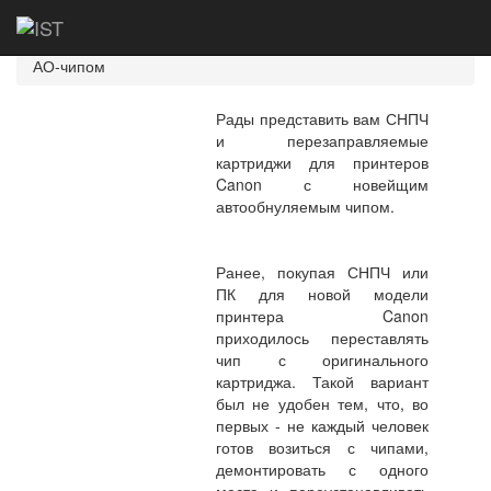
Главная
Новости
СНПЧ и
перезаправляемые картриджи для принтеров Canon с
АО-чипом
Рады представить вам СНПЧ
и перезаправляемые
картриджи для принтеров
Canon с новейщим
автообнуляемым чипом.
Ранее, покупая СНПЧ или
ПК для новой модели
принтера Canon
приходилось переставлять
чип с оригинального
картриджа. Такой вариант
был не удобен тем, что, во
первых - не каждый человек
готов возиться с чипами,
демонтировать с одного