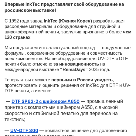
Впервые InkTec представляет своё оборудование на
российской выставке!
С 1992 года завод
InkTec (Южная Корея)
разрабатывает
расходные материалы и оборудование для струйной и
широкоформатной печати, заслужив признание в более
чем
120 странах
.
Мы предлагаем интеллектуальный подход — продуманные
формулы, современное оборудование и совместимость
всех компонентов. Наше оборудование для UV-DTF и DTF
печати было отмечено
за инновационность
на
международной выставке
“RemaDays”
2025 года.
Теперь и вы сможете
первыми в России увидеть
,
протестировать и оценить решения от InkTec для DTF и UV-
DTF печати, а именно:
—
DTF SP62-2 с шейкером A650
—
промышленный
принтер с компактным шейкером А650, с высокой
скоростью и стабильной печатью для переноса на
текстиль;
—
UV-DTF 300
—
компактное решение для долговечного