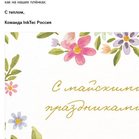
как на наших плёнках.
С теплом,  
Команда InkTec Россия