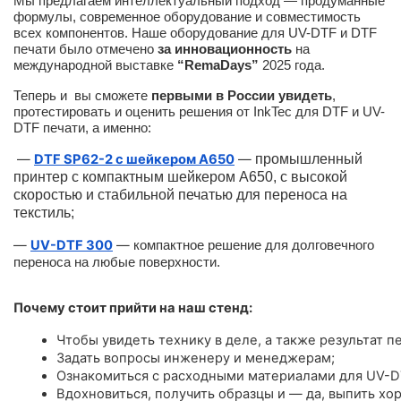
Мы предлагаем интеллектуальный подход — продуманные
формулы, современное оборудование и совместимость
всех компонентов. Наше оборудование для UV-DTF и DTF
печати было отмечено
за инновационность
на
международной выставке
“RemaDays”
2025 года.
Теперь и вы сможете
первыми в России увидеть
,
протестировать и оценить решения от InkTec для DTF и UV-
DTF печати, а именно:
—
DTF SP62-2 с шейкером A650
—
промышленный
принтер с компактным шейкером А650, с высокой
скоростью и стабильной печатью для переноса на
текстиль;
—
UV-DTF 300
—
компактное решение для долговечного
переноса на любые поверхности.
Почему стоит прийти на наш стенд:
Чтобы увидеть технику в деле, а также результат пе
Задать вопросы инженеру и менеджерам;
Ознакомиться с расходными материалами для UV-D
Вдохновиться, получить образцы и — да, выпить хо