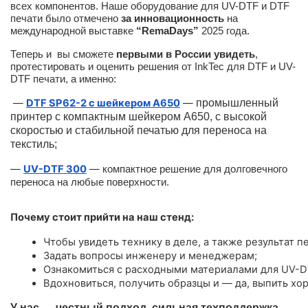
всех компонентов. Наше оборудование для UV-DTF и DTF
печати было отмечено
за инновационность
на
международной выставке
“RemaDays”
2025 года.
Теперь и вы сможете
первыми в России увидеть
,
протестировать и оценить решения от InkTec для DTF и UV-
DTF печати, а именно:
—
DTF SP62-2 с шейкером A650
—
промышленный
принтер с компактным шейкером А650, с высокой
скоростью и стабильной печатью для переноса на
текстиль;
—
UV-DTF 300
—
компактное решение для долговечного
переноса на любые поверхности.
Почему стоит прийти на наш стенд:
Чтобы увидеть технику в деле, а также результат пе
Задать вопросы инженеру и менеджерам;
Ознакомиться с расходными материалами для UV-D
Вдохновиться, получить образцы и — да, выпить хо
У нас — честный подход, сильная техподдержка,