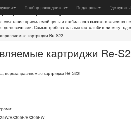
евры с фотобумагой IST
дукции
Подбор расходников
Поддержка
Где купить
ое сочетание приемлемой цены и стабильного высокого качества п
ое долговечными. Самые требовательные фотолюбители могут сде
заправляемые картриджи Re-S22
авляемые картриджи Re-S2
та, перезаправляемые картриджи Re-S22!
ерами:
X425W/BX305F/BX305FW