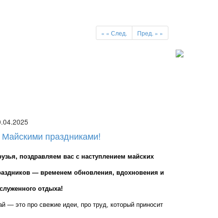
«
« След.
Пред. »
»
0.04.2025
 Майскими праздниками!
рузья, поздравляем вас с наступлением майских 
раздников — временем обновления, вдохновения и 
аслуженного отдыха!
й — это про свежие идеи, про труд, который приносит 