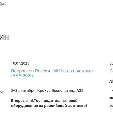
бря!
ин
10.07.2025
3
Впервые в России. InkTec на выставке
С
IPSA 2025
Д
п
2–3 сентября, Крокус Экспо,
стенд A35
.
, 
з
Впервые InkTec представляет своё
оборудование на российской выставке!
Ма