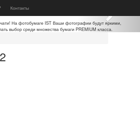
Next
?
Контакты
ечати! На фотобумаге IST Ваши фотографии будут яркими,
лать выбор среди множества бумаги PREMIUM класса.
2