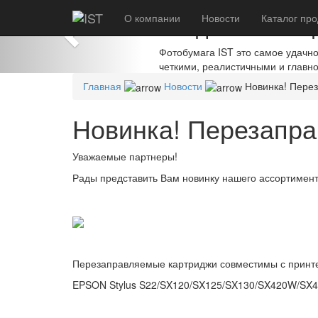
Previous
О компании
Создавайте шед
Новости
Каталог
про
Фотобумага IST это самое удачн
четкими, реалистичными и главн
Главная
Новости
Новинка! Пере
Новинка! Перезапр
Уважаемые партнеры!
Рады представить Вам новинку нашего ассортимен
Перезаправляемые картриджи совместимы с принт
EPSON Stylus S22/SX120/SX125/SX130/SX420W/S