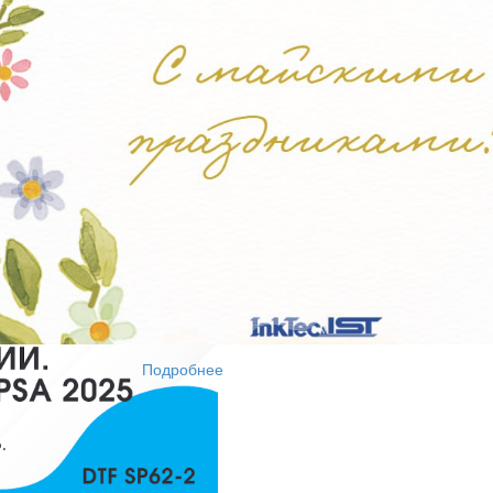
т печати;
V-DTF, DTF и широкоформатной печати;
 хорошего кофе:)
Подробнее