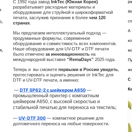
С 1992 года завод
InkTec (Южная Корея)
ра
разрабатывает расходные материалы и
 
бл
оборудование для струйной и широкоформатной
печати, заслужив признание в более
чем 120
сп
, 
странах
.
А 
Мы предлагаем интеллектуальный подход —
продуманные формулы, современное
ко
оборудование и совместимость всех компонентов.
Наше оборудование для UV-DTF и DTF печати
, 
мо
было отмечено
за инновационность
на
международной выставке
“RemaDays”
2025 года.
Пу
Теперь и вы сможете
первыми в России увидеть
,
же
протестировать и оценить решения от InkTec для
С 
DTF и UV-DTF печати, а именно:
К
—
DTF SP62-2 с шейкером A650
—
промышленный принтер с компактным
шейкером А650, с высокой скоростью и
стабильной печатью для переноса на текстиль;
—
UV-DTF 300
—
компактное решение для
долговечного переноса на любые поверхности.