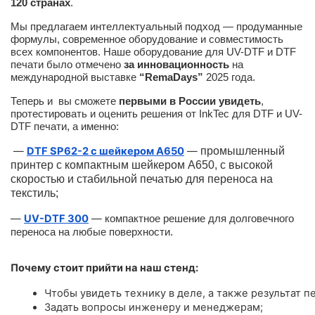
120 странах
.
Мы предлагаем интеллектуальный подход — продуманные
формулы, современное оборудование и совместимость
всех компонентов. Наше оборудование для UV-DTF и DTF
печати было отмечено
за инновационность
на
международной выставке
“RemaDays”
2025 года.
Теперь и вы сможете
первыми в России увидеть
,
протестировать и оценить решения от InkTec для DTF и UV-
DTF печати, а именно:
—
DTF SP62-2 с шейкером A650
—
промышленный
принтер с компактным шейкером А650, с высокой
скоростью и стабильной печатью для переноса на
текстиль;
—
UV-DTF 300
—
компактное решение для долговечного
переноса на любые поверхности.
Почему стоит прийти на наш стенд:
Чтобы увидеть технику в деле, а также результат пе
Задать вопросы инженеру и менеджерам;