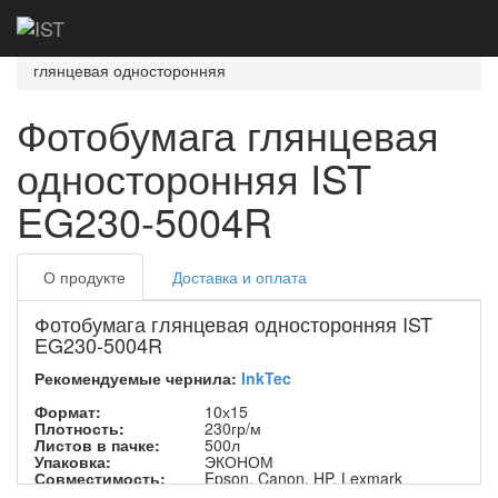
Главная
Каталог
Фотобумага
Эконом
Эконом глянцевая
Фотобумага
глянцевая односторонняя
Фотобумага глянцевая
односторонняя IST
EG230-5004R
О продукте
Доставка и оплата
Фотобумага глянцевая односторонняя IST
EG230-5004R
Рекомендуемые чернила:
InkTec
Формат:
10х15
Плотность:
230гр/м
Листов в пачке:
500л
Упаковка:
ЭКОНОМ
Совместимость:
Epson, Canon, HP, Lexmark