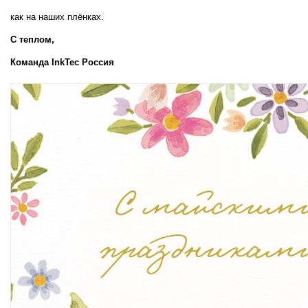
как на наших плёнках.
С теплом,  
Команда InkTec Россия