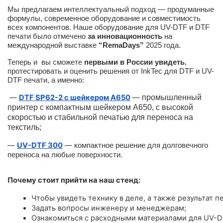
Мы предлагаем интеллектуальный подход — продуманные
формулы, современное оборудование и совместимость
всех компонентов. Наше оборудование для UV-DTF и DTF
печати было отмечено
за инновационность
на
международной выставке
“RemaDays”
2025 года.
Теперь и вы сможете
первыми в России увидеть
,
протестировать и оценить решения от InkTec для DTF и UV-
DTF печати, а именно:
—
DTF SP62-2 с шейкером A650
—
промышленный
принтер с компактным шейкером А650, с высокой
скоростью и стабильной печатью для переноса на
текстиль;
—
UV-DTF 300
—
компактное решение для долговечного
переноса на любые поверхности.
Почему стоит прийти на наш стенд:
Чтобы увидеть технику в деле, а также результат пе
Задать вопросы инженеру и менеджерам;
Ознакомиться с расходными материалами для UV-D