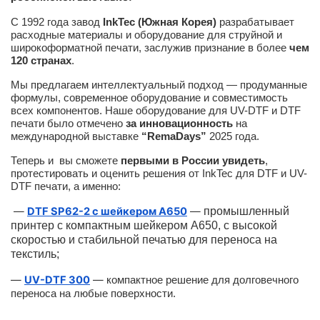
С 1992 года завод
InkTec (Южная Корея)
разрабатывает
расходные материалы и оборудование для струйной и
широкоформатной печати, заслужив признание в более
чем
120 странах
.
Мы предлагаем интеллектуальный подход — продуманные
формулы, современное оборудование и совместимость
всех компонентов. Наше оборудование для UV-DTF и DTF
печати было отмечено
за инновационность
на
международной выставке
“RemaDays”
2025 года.
Теперь и вы сможете
первыми в России увидеть
,
протестировать и оценить решения от InkTec для DTF и UV-
DTF печати, а именно:
—
DTF SP62-2 с шейкером A650
—
промышленный
принтер с компактным шейкером А650, с высокой
скоростью и стабильной печатью для переноса на
текстиль;
—
UV-DTF 300
—
компактное решение для долговечного
переноса на любые поверхности.