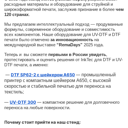
расходные материалы и оборудование для струйной и
широкоформатной печати, заслужив признание в более
чем
120 странах
.
Мы предлагаем интеллектуальный подход — продуманные
формулы, современное оборудование и совместимость
всех компонентов. Наше оборудование для UV-DTF и DTF
печати было отмечено
за инновационность
на
международной выставке
“RemaDays”
2025 года.
Теперь и вы сможете
первыми в России увидеть
,
протестировать и оценить решения от InkTec для DTF и UV-
DTF печати, а именно:
—
DTF SP62-2 с шейкером A650
—
промышленный
принтер с компактным шейкером А650, с высокой
скоростью и стабильной печатью для переноса на
текстиль;
—
UV-DTF 300
—
компактное решение для долговечного
переноса на любые поверхности.
Почему стоит прийти на наш стенд: