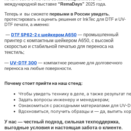
международной выставке
“RemaDays”
2025 года.
Теперь и вы сможете
первыми в России увидеть
,
протестировать и оценить решения от InkTec для DTF и UV-
DTF печати, а именно:
—
DTF SP62-2 с шейкером A650
—
промышленный
принтер с компактным шейкером А650, с высокой
скоростью и стабильной печатью для переноса на
текстиль;
—
UV-DTF 300
—
компактное решение для долговечного
переноса на любые поверхности.
Почему стоит прийти на наш стенд:
Чтобы увидеть технику в деле, а также результат пе
Задать вопросы инженеру и менеджерам;
Ознакомиться с расходными материалами для UV-D
Вдохновиться, получить образцы и — да, выпить хо
У нас — честный подход, сильная техподдержка,
выгодные условия и настоящая забота о клиенте.