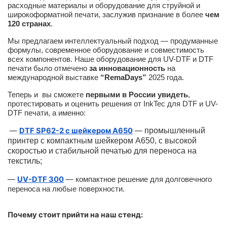
расходные материалы и оборудование для струйной и
широкоформатной печати, заслужив признание в более
чем
120 странах
.
Мы предлагаем интеллектуальный подход — продуманные
формулы, современное оборудование и совместимость
всех компонентов. Наше оборудование для UV-DTF и DTF
печати было отмечено
за инновационность
на
международной выставке
“RemaDays”
2025 года.
Теперь и вы сможете
первыми в России увидеть
,
протестировать и оценить решения от InkTec для DTF и UV-
DTF печати, а именно:
—
DTF SP62-2 с шейкером A650
—
промышленный
принтер с компактным шейкером А650, с высокой
скоростью и стабильной печатью для переноса на
текстиль;
—
UV-DTF 300
—
компактное решение для долговечного
переноса на любые поверхности.
Почему стоит прийти на наш стенд: